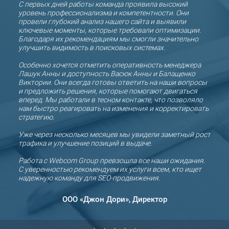
С первых дней работы команда проявила высокий
прод
уровень профессионализма и компетентности. Они
проф
,
провели глубокий анализ нашего сайта и выявили
клиен
ключевые моменты, которые требовали оптимизации.
ями в
Благодаря их рекомендациям мы смогли значительно
Благо
льше
улучшить видимость в поисковых системах.
свои 
увели
окий
Особенно хочется отметить оперативность менеджера
клиен
Лашук Анны и доступность Васюк Анны и Балащенко
регу
Виктории. Они всегда готовы ответить на наши вопросы
и предложить решения, которые помогают двигаться
Отдел
вперед. Мы работали в тесном контакте, что позволяло
готов
нам быстро реагировать на изменения и корректировать
откр
Group
стратегию.
сотр
ую
Уже через несколько месяцев мы увидели заметный рост
Мы д
трафика и улучшение позиций в выдаче.
ООО «
партн
Работа с Webcom Group превзошла все наши ожидания.
С уверенностью рекомендуем их услуги всем, кто ищет
СООО
надежную команду для SEO-продвижения.
прод
ООО «Джон Дори», Директор