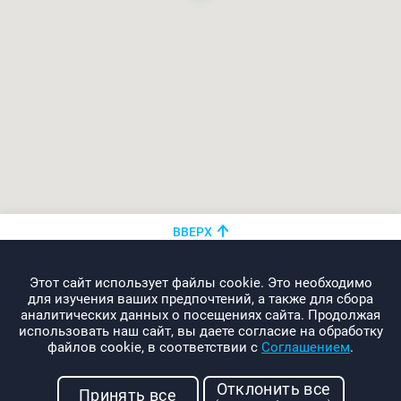
ВВЕРХ
+375 (44)
показать номер
Этот сайт использует файлы cookie. Это необходимо
info@promo-webcom.by
для изучения ваших предпочтений, а также для сбора
аналитических данных о посещениях сайта. Продолжая
использовать наш сайт, вы даете согласие на обработку
файлов cookie, в соответствии с
Соглашением
.
© 2000-2026. Webcom Performance
Отклонить все
г. Минск, ул. Свердлова, 11-332
Принять все