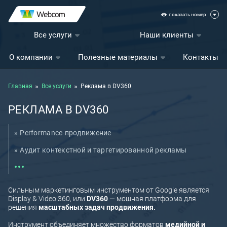
показать номер
Все услуги
Наши клиенты
О компании
Полезные материалы
Контакты
Главная
Все услуги
Реклама в DV360
РЕКЛАМА В DV360
Performance-продвижение
Аудит контекстной и таргетированной рекламы
Разработка креативов
Реклама в DV360
Сильным маркетинговым инструментом от Google является
Display & Video 360, или
DV360
— мощная платформа для
Контекстная реклама в Google
решения
масштабных задач продвижения.
Ремаркетинг и ретаргетинг
Инструмент объединяет множество форматов
медийной и