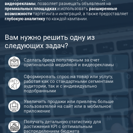
видеорекламы
, позволяет размещать объявления на
Контекстная реклама в Яндекс Директ
премиальных площадках
и использовать
расширенные
возможности
таргетинга и интеграций, а также предоставляет
Контекстная реклама
глубокую аналитику
по каждой кампании.
Вам нужно решить одну из
следующих задач?
Сделать бренд популярным за счет
оригинальной медийной и видеорекламы
Сформировать спрос на товар или услугу,
работая как со стандартными сегментами
аудитории, так и с индивидуально
подобранными
Увеличить продажи или привлечь больше
пользователей на сайт или в мобильное
приложение
Получать детальную статистику для
достижения KPI с оптимальным
распределением бюджета