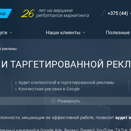
26
лет на вершине
+375 (44)
performance маркетинга
уги
Наши клиенты
Полезные
й рекламы
 И ТАРГЕТИРОВАННОЙ РЕК
Аудит контекстной и таргетированной рекламы
Контекстная реклама в Google
Контекстная реклама
Развернуть
сложности, мешающие ее эффективной работе, позволит
аудит к
амных кампаний в Google Ads, Яндекс Директ, YouTube, TikTok, 