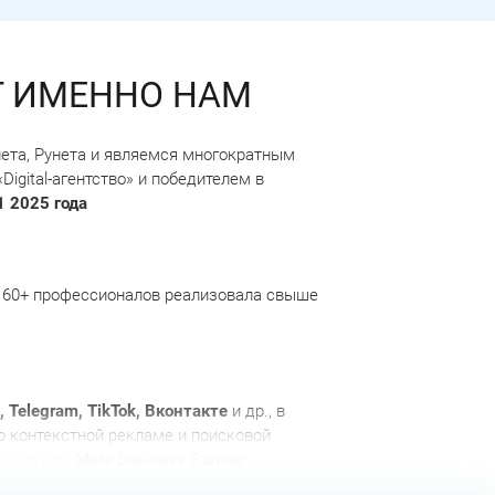
Т ИМЕННО НАМ
ета, Рунета и являемся многократным
Digital-агентство» и победителем в
 2025 года
 160+ профессионалов реализовала свыше
, Telegram, TikTok, Вконтакте
и др., в
 контекстной рекламе и поисковой
 статусом
Meta Business Partner