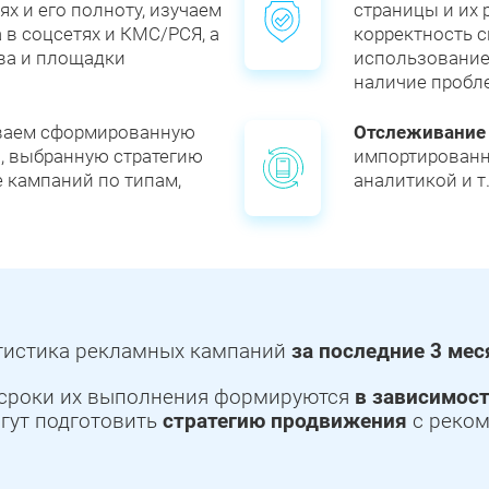
х и его полноту, изучаем
страницы и их
 в соцсетях и КМС/РСЯ, а
корректность с
ва и площадки
использование
наличие пробл
ваем сформированную
Отслеживание
, выбранную стратегию
импортированны
е кампаний по типам,
аналитикой и т.
атистика рекламных кампаний
за последние 3 мес
и сроки их выполнения формируются
в зависимост
гут подготовить
стратегию продвижения
с реком