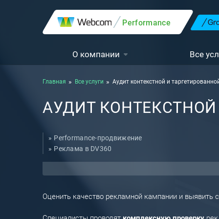
Performance
О компании
Все усл
Главная
Все услуги
Аудит контекстной и таргетированно
АУДИТ КОНТЕКСТНОЙ
Performance-продвижение
Реклама в DV360
Контекстная реклама в Яндекс Директ
Оценить качество рекламной кампании и выявить 
Специалисты проводят
комплексную проверку
рекл