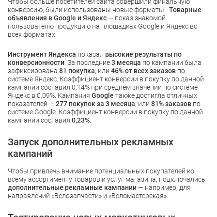
Чтобы больше посетителей сайта совершили финальную
конверсию, были использованы новые форматы -
Товарные
объявления в Google и Яндекс
— показ знакомой
пользователю продукцию на площадках Google и Яндекс во
всех форматах.
Инструмент Яндекса
показал
высокие результаты по
конверсионности
. За последние
3 месяца
по кампании была
зафиксирована
81 покупка
, или
46%
от всех заказов
по
системе Яндекс. Коэффициент конверсии в покупку по данной
кампании составил 0,14% при среднем значении по системе
Яндекс в 0,09%. Кампания
Google
также достигла отличных
показателей —
277 покупок за 3 месяца
, или
81% заказов
по
системе Google. Коэффициент конверсии в покупку по данной
кампании составил
0,23%
.
Запуск дополнительных рекламных
кампаний
Чтобы привлечь внимание потенциальных покупателей ко
всему ассортименту товаров и услуг магазина, подключались
дополнительные
рекламные кампании
— например, для
направлений «Велозапчасти» и «Веломастерская».