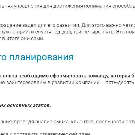
овнях управления для достижения понимания способов
создание задел для его развития. Для этого важно чет
нужно прийти спустя год, два, три, четыре, пять. Это п
 в итоге они сами.
го планирования
о плана необходимо сформировать команду, которая б
но заинтересованы в развитии компании – пять-десять
их основных этапов.
пания, проведя анализ рынка, клиентов, лояльности сот
еса и составить стратегический план.