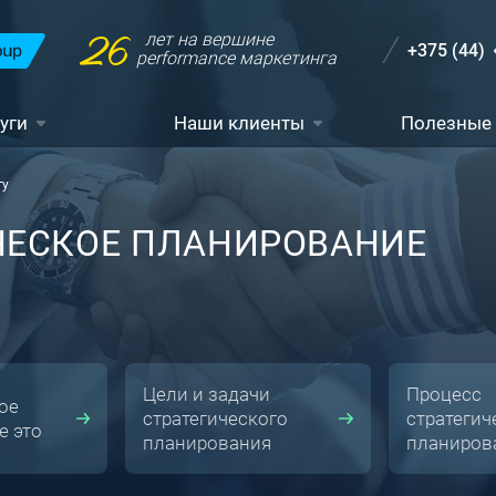
26
лет на вершине
+375 (44)
performance маркетинга
уги
Наши клиенты
Полезные
гу
ИЧЕСКОЕ ПЛАНИРОВАНИЕ
Цели и задачи
Процесс
ое
стратегического
стратегич
е это
планирования
планиров