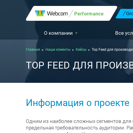
Performance
О компании
Все усл
Главная
Наши клиенты
Кейсы
Top Feed для производ
TOP FEED ДЛЯ ПРОИ
Информация о проекте
Одним из наиболее сложных сегментов для
предельная требовательность аудитории. Ра