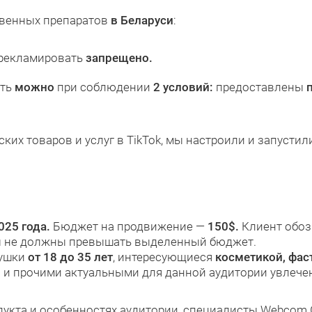
венных препаратов
в Беларуси
:
 рекламировать
запрещено.
ать
можно
при соблюдении
2 условий:
предоставлены
их товаров и услуг в TikTok, мы настроили и запусти
025 года.
Бюджет на продвижение —
150$.
Клиент обоз
ды не должны превышать выделенный бюджет.
вушки
от 18 до 35 лет
, интересующиеся
косметикой, фас
и
и прочими актуальными для данной аудитории увлече
дукта и особенностях аудитории, специалисты Webcom