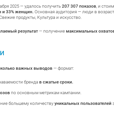
кабря 2025 — удалось получить
207 307 показов
, и стоим
 и 33% женщин.
Основная аудитория — люди в возрас
Свежие продукты, Культура и искусство.
лаемый результат
— получение
максимальных охватов
и
сколько важных выводов
— формат:
наваемости бренда
в сжатые сроки.
нозов
по основным метрикам кампании.
ение большему количеству
уникальных пользователей
з