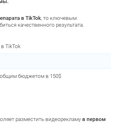
амы.
парата в TikTok
, то ключевым
биться качественного результата.
в TikTok
с общим бюджетом в 150$
воляет разместить видеорекламу
в первом