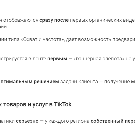
я отображаются
сразу после
первых органических видео
рии.
ании типа «Охват и частота», дает возможность предва
стрируется в ленте
первым
— «баннерная слепота» не у
оптимальным решением
задачи клиента — получение
м
оваров и услуг в TikTok
ематики
серьезно
— у каждого региона
собственный пер