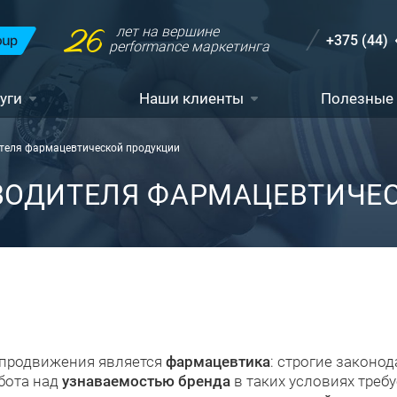
26
лет на вершине
+375 (44)
performance маркетинга
уги
Наши клиенты
Полезные
ителя фармацевтической продукции
ЗВОДИТЕЛЯ ФАРМАЦЕВТИЧЕ
 продвижения является
фармацевтика
: строгие законо
бота над
узнаваемостью бренда
в таких условиях треб