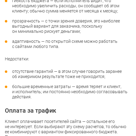
гибкость бюджета — если исполнитель видит, что
необходимо увеличить расходы, он сообщает об этом
клиенту; обычно сумма меняется от месяца к месяцу;
прозрачность — с точки зрения доверия, это наиболее
выгодный вариант для заказчика, поскольку
он минимально рискует деньгами;
адаптивность — по открытой схеме можно работать
с сайтами любого типа.
Недостатки:
отсутствие гарантий — в этом случае говорить заранее
об измеримом результате тоже не приходится;
большие временные затраты — время теряет и клиент,
и исполнитель; им постоянно необходимо согласовывать
действия.
Оплата за трафик
Клиент оплачивает посетителей сайта — остальное его
не интересует. Если выбирают эту схему расчетов, то обычно
ее комбинируют с вариантом фиксированного бюджета.