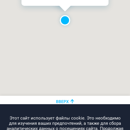
ВВЕРХ
+375 (44)
показать номер
Этот сайт использует файлы cookie. Это необходимо
info@promo-webcom.by
для изучения ваших предпочтений, а также для сбора
аналитических данных о посещениях сайта. Продолжая