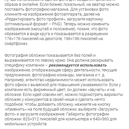
образа в онлайне. Если бизнес локальный, на аватар можно
поставить фотографию магазина. Для установки фото
кликните на изображение фотоаппарата, далее на
«Редактировать фото профиля», загрузите картинку
(оптимальный формат – PNG). Теперь можно изменить
изображение (масштаб и положение), помня, что фото
обрезается в виде круга и показывается в разрешении
176×176 пикселей на десктопе, 196×196 пикселей на
смартфонах.
Фотография обложки показывается без полей и
выравнивается по левому краю. Она должна раскрывать
специфику компании –
рекомендуется использовать
изображение, отображающее сферу деятельности, текущие
предложения, фотографию команды, магазина и т. д.
Например, агентство недвижимости может использовать
фото офиса с вывеской для повышения узнаваемости. Если у
компании есть фирменный цвет, он должен «звучать» и на
обложке. Если идей совсем нет, можно подсмотреть варианты
обложек у конкурентов в своей нише и сделать нечто
подобное. Чтобы добавить обложку, нажмите на кнопку
«Изменить» на поле будущей обложки, выберите «Загрузить
фото» и загрузите изображение. Габариты фотографии
обложки: 820×312 пикселей для компьютера и 640×360 для
мобильных устройств.