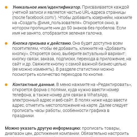
Уникальное имя/идентификатор.
Присваивается каждой
учетной записи и является частью URL-адреса страницы
(после facebook.com/). Чтобы добавить юзернейм, нажмите
на «Создать @имя_пользователя». Откроется окно, в
котором пропишите ник до 50 знаков без пробелов. Если
имя не занято, отобразится зеленая галочка.
Кнопка призыва к действию.
Она будет доступна всем
посетителям, чтобы ее добавить, кликните на «Добавить
кнопку». Откроется окно, выберите актуальный вариант:
кнопку связи, заказа, подписки, перехода в приложение, на
сайт и др. Свяжите кнопку с самой важной бизнес-целью
(ее можно изменять). В разделе статистики можно
посмотреть количество переходов по кнопке.
Контактные данные.
В меню нажмите на «Редактировать»,
откроется форма с полями, куда нужно ввести номер
телефона, в также номер для связи в WhatsApp,
электронный адрес и веб-сайт. В полях ниже надо ввести
адрес, отметить местоположение на карте. Далее следует
прописать часы работы, особенности графика в
праздники.
Можно указать другую информацию:
прописать товары,
диапазон цен, достижения компании. Обязательно настроить