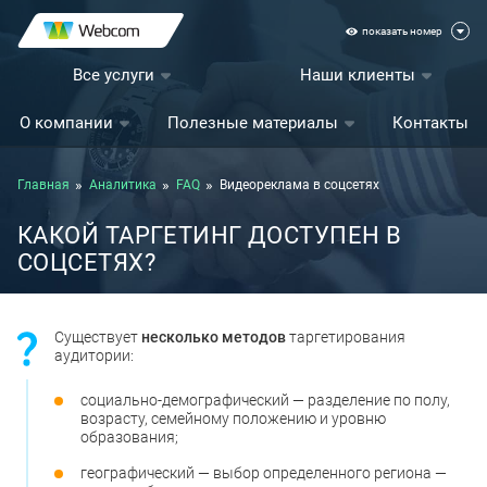
показать номер
Все услуги
Наши клиенты
О компании
Полезные материалы
Контакты
Главная
Аналитика
FAQ
Видеореклама в соцсетях
КАКОЙ ТАРГЕТИНГ ДОСТУПЕН В
СОЦСЕТЯХ?
Существует
несколько методов
таргетирования
аудитории:
социально-демографический — разделение по полу,
возрасту, семейному положению и уровню
образования;
географический — выбор определенного региона —