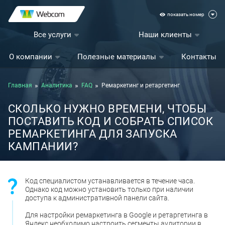
показать номер
Все услуги
Наши клиенты
О компании
Полезные материалы
Контакты
Главная
Аналитика
FAQ
Ремаркетинг и ретаргетинг
СКОЛЬКО НУЖНО ВРЕМЕНИ, ЧТОБЫ
ПОСТАВИТЬ КОД И СОБРАТЬ СПИСОК
РЕМАРКЕТИНГА ДЛЯ ЗАПУСКА
КАМПАНИИ?
Код специалистом устанавливается в течение часа.
Однако код можно установить только при наличии
доступа к административной панели сайта.
Для настройки ремаркетинга в Google и ретаргетинга в
Яндекс необходимо настроить сегменты аудитории в