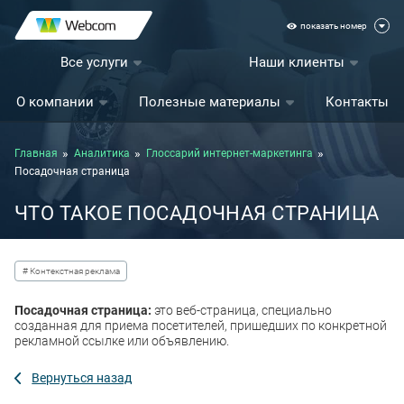
показать номер
Все услуги
Наши клиенты
О компании
Полезные материалы
Контакты
Главная
Аналитика
Глоссарий интернет-маркетинга
Посадочная страница
ЧТО ТАКОЕ ПОСАДОЧНАЯ СТРАНИЦА
# Контекстная реклама
Посадочная страница:
это веб-страница, специально
созданная для приема посетителей, пришедших по конкретной
рекламной ссылке или объявлению.
Вернуться назад