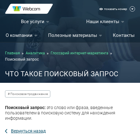
показать номер
Все услуги
Наши клиенты
О компании
Полезные материалы
Контакты
Главная
Аналитика
Глоссарий интернет-маркетинга
Поисковый запрос
ЧТО ТАКОЕ ПОИСКОВЫЙ ЗАПРОС
# Поисковое продвижение
Поисковый запрос:
это слово или фраза, введенные
пользователем в поисковую систему для нахождения
информации.
Вернуться назад