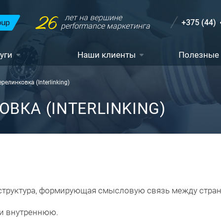
26
лет на вершине
+375 (44)
performance маркетинга
уги
Наши клиенты
Полезные
релинковка (Interlinking)
ВКА (INTERLINKING)
структура, формирующая смысловую связь между стран
и внутреннюю.