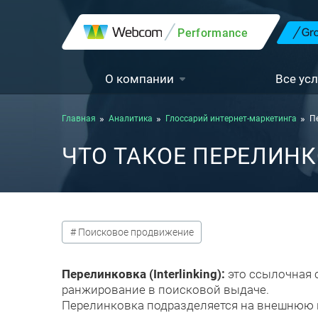
Performance
О компании
Все усл
Главная
Аналитика
Глоссарий интернет-маркетинга
Пе
ЧТО ТАКОЕ ПЕРЕЛИНКО
# Поисковое продвижение
Перелинковка (Interlinking):
это ссылочная 
ранжирование в поисковой выдаче.
Перелинковка подразделяется на внешнюю 