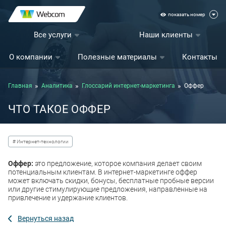
показать номер
Все услуги
Наши клиенты
О компании
Полезные материалы
Контакты
Главная
Аналитика
Глоссарий интернет-маркетинга
Оффер
ЧТО ТАКОЕ ОФФЕР
# Интернет-технологии
Оффер:
это предложение, которое компания делает своим
потенциальным клиентам. В интернет-маркетинге оффер
может включать скидки, бонусы, бесплатные пробные версии
или другие стимулирующие предложения, направленные на
привлечение и удержание клиентов.
Вернуться назад