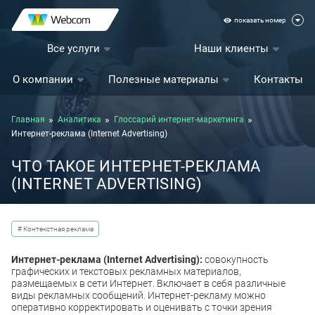
показать номер
Все услуги
Наши клиенты
О компании
Полезные материалы
Контакты
Главная
Аналитика
Глоссарий интернет-маркетинга
Интернет-реклама (Internet Advertising)
ЧТО ТАКОЕ ИНТЕРНЕТ-РЕКЛАМА
(INTERNET ADVERTISING)
# Контекстная реклама
Интернет-реклама (Internet Advertising):
совокупность
графических и текстовых рекламных материалов,
размещаемых в сети Интернет. Включает в себя различные
виды рекламных сообщений. Интернет-рекламу можно
оперативно корректировать и оценивать с точки зрения