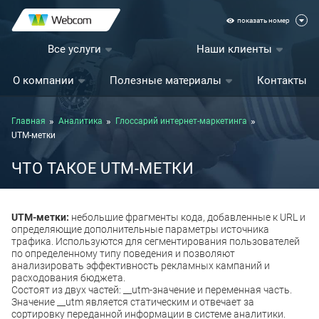
показать номер
Все услуги
Наши клиенты
О компании
Полезные материалы
Контакты
Главная
Аналитика
Глоссарий интернет-маркетинга
UTM-метки
ЧТО ТАКОЕ UTM-МЕТКИ
UTM-метки:
небольшие фрагменты кода, добавленные к URL и
определяющие дополнительные параметры источника
трафика. Используются для сегментирования пользователей
по определенному типу поведения и позволяют
анализировать эффективность рекламных кампаний и
расходования бюджета.
Состоят из двух частей: __utm-значение и переменная часть.
Значение __utm является статическим и отвечает за
сортировку переданной информации в системе аналитики.