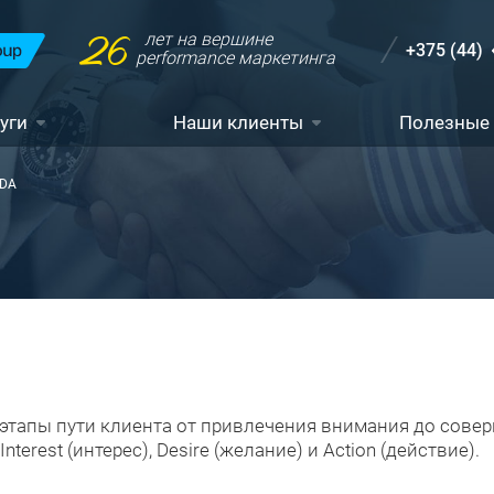
26
лет на вершине
+375 (44)
performance маркетинга
уги
Наши клиенты
Полезные
IDA
этапы пути клиента от привлечения внимания до совер
terest (интерес), Desire (желание) и Action (действие).