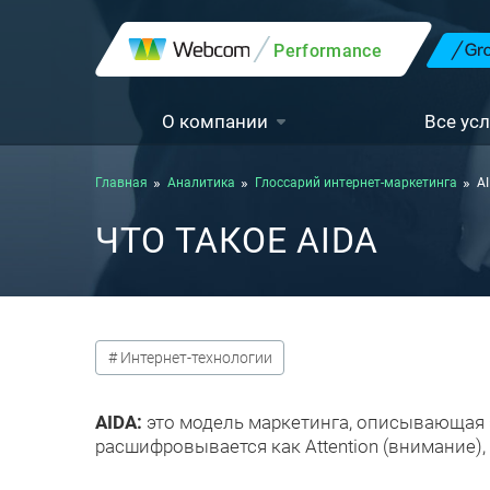
Performance
О компании
Все усл
Главная
Аналитика
Глоссарий интернет-маркетинга
A
ЧТО ТАКОЕ AIDA
# Интернет-технологии
AIDA:
это модель маркетинга, описывающая 
расшифровывается как Attention (внимание), In