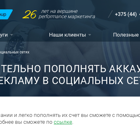
26
лет на вершине
+375 (44)
performance маркетинга
уги
Наши клиенты
Полезные
оциальных сетях
ЯТЕЛЬНО ПОПОЛНЯТЬ АККАУ
ЕКЛАМУ В СОЦИАЛЬНЫХ СЕ
ании и легко пополнять их счет вы сможете с помощью
робнее вы сможете по
ссылке
.