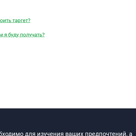
оить таргет?
 я буду получать?
обходимо для изучения ваших предпочтений, а