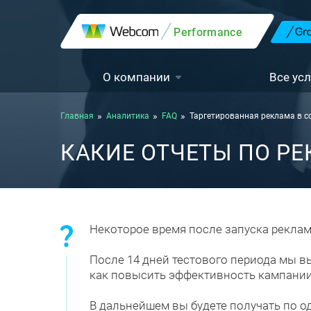
Performance
О компании
Все усл
Главная
Аналитика
FAQ
Таргетированная реклама в с
КАКИЕ ОТЧЕТЫ ПО Р
Некоторое время после запуска реклам
После 14 дней тестового периода мы в
как повысить эффективность кампании
В дальнейшем вы будете получать по о