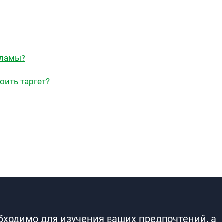
кламы?
оить таргет?
обходимо для изучения ваших предпочтений, а