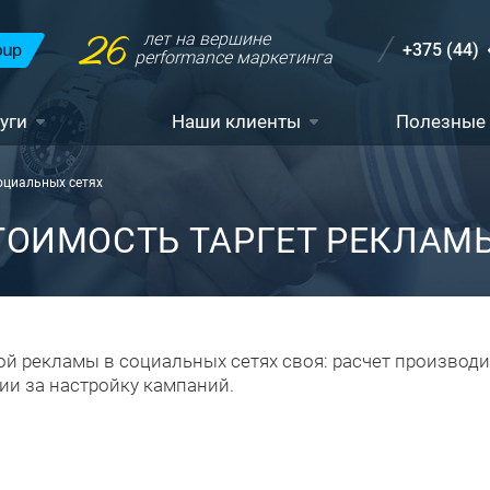
26
лет на вершине
+375 (44)
performance маркетинга
уги
Наши клиенты
Полезные
оциальных сетях
ТОИМОСТЬ ТАРГЕТ РЕКЛАМ
ой рекламы в социальных сетях своя: расчет производи
и за настройку кампаний.