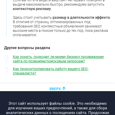
Если вы хотите видеть ваш сайт на первых позициях в
выдаче максимально быстро, рекомендуем запустить
контекстную рекламу
.
Здесь стоит учитывать
разницу в длительности эффекта
.
В отличие от страниц, оптимизированных под
требования SEO, контекстные объявления занимают
высокие места в поиске только до тех пор, пока реклама
оплачивается.
Другие вопросы раздела
Как понять, подходит ли моему бизнесу продвижение
сайта по позициям/поисковым запросам?
Как проконтролировать работу вашего SEO-
специалиста?
ВВЕРХ
+375 (44)
показать номер
Этот сайт использует файлы cookie. Это необходимо
info@promo-webcom.by
для изучения ваших предпочтений, а также для сбора
аналитических данных о посещениях сайта. Продолжая