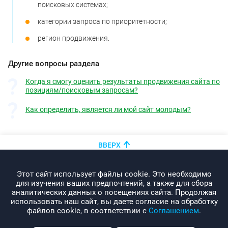
поисковых системах;
категории запроса по приоритетности;
регион продвижения.
Другие вопросы раздела
Когда я смогу оценить результаты продвижения сайта по
позициям/поисковым запросам?
Как определить, является ли мой сайт молодым?
ВВЕРХ
+375 (44)
показать номер
Этот сайт использует файлы cookie. Это необходимо
info@promo-webcom.by
для изучения ваших предпочтений, а также для сбора
аналитических данных о посещениях сайта. Продолжая
использовать наш сайт, вы даете согласие на обработку
файлов cookie, в соответствии с
Соглашением
.
© 2000-2026. Webcom Performance