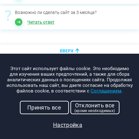
Возможно ли сделать сайт за 3 месяца?
Читать ответ
ВВЕРХ
+375 (44)
показать номер
Этот сайт использует файлы cookie. Это необходимо
info@promo-webcom.by
для изучения ваших предпочтений, а также для сбора
аналитических данных о посещениях сайта. Продолжая
использовать наш сайт, вы даете согласие на обработку
файлов cookie, в соответствии с
Соглашением
.
© 2000-2026. Webcom Performance
Отклонить все
г. Минск, ул. Свердлова, 11-332
Принять все
(кроме необходимых)
УНП: 190437288
Условия использования
Настройка
Политика конфиденциальности