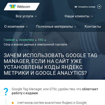
показать номер
Все услуги
Наши клиенты
О компании
Полезные материалы
Контакты
Главная
Аналитика
FAQ
Сбор и анализ данных в электронной торговле
ЗАЧЕМ ИСПОЛЬЗОВАТЬ GOOGLE TAG
MANAGER, ЕСЛИ НА САЙТ УЖЕ
УСТАНОВЛЕНЫ КОДЫ ЯНДЕКС
МЕТРИКИ И GOOGLE ANALYTICS?
Google Tag Manager, или GTM, удобен тем, что
облегчает
работу с кодами
:
счетчиков систем аналитики Яндекс и Google;