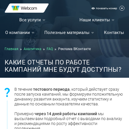
показать номер
Все услуги
Наши клиенты
О компании
Полезные материалы
Контакты
Главная
Аналитика
FAQ
Реклама ВКонтакте
КАКИЕ ОТЧЕТЫ ПО РАБОТЕ
КАМПАНИЙ МНЕ БУДУТ ДОСТУПНЫ?
В течение
тестового периода
, который действует сразу
после запуска кампаний, мы формируем положительную
динамику развития аккаунта, изучаем статистику и
данные по основным показателям качества.
Примерно
через 14 дней работы кампаний
мы
высылаем вам подробный отчет с выводами по анализу
и рекомендациями по росту эффективности
продвижения.