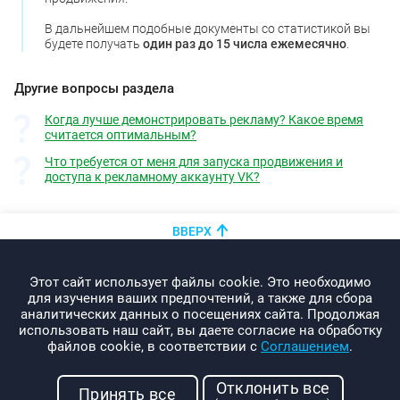
В дальнейшем подобные документы со статистикой вы
будете получать
один раз до 15 числа ежемесячно
.
Другие вопросы раздела
Когда лучше демонстрировать рекламу? Какое время
считается оптимальным?
Что требуется от меня для запуска продвижения и
доступа к рекламному аккаунту VK?
ВВЕРХ
+375 (44)
показать номер
Этот сайт использует файлы cookie. Это необходимо
info@promo-webcom.by
для изучения ваших предпочтений, а также для сбора
аналитических данных о посещениях сайта. Продолжая
использовать наш сайт, вы даете согласие на обработку
файлов cookie, в соответствии с
Соглашением
.
© 2000-2026. Webcom Performance
Отклонить все
г. Минск, ул. Свердлова, 11-332
Принять все