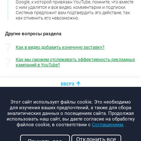
Google, к которой привязан YouTube, помните, что вместе
с ним удалятся и все видео, комментарии и подписки.
Система предложит вам подтвердить это действие, так
как отменить его невозможно.
Другие вопросы раздела
Как в видео добавить конечную заставку?
Как мы сможем отслеживать эффективность рекламных
кампаний в YouTube?
ВВЕРХ
+375 (44)
показать номер
Этот сайт использует файлы cookie. Это необходимо
info@promo-webcom.by
для изучения ваших предпочтений, а также для сбора
аналитических данных о посещениях сайта. Продолжая
использовать наш сайт, вы даете согласие на обработку
файлов cookie, в соответствии с
Соглашением
.
© 2000-2026. Webcom Performance
Отклонить все
г. Минск, ул. Свердлова, 11-332