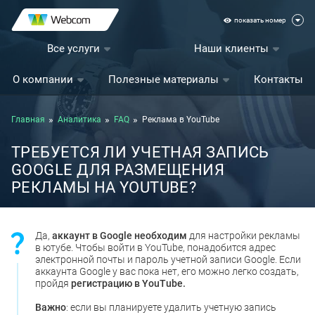
показать номер
Все услуги
Наши клиенты
О компании
Полезные материалы
Контакты
Главная
Аналитика
FAQ
Реклама в YouTube
ТРЕБУЕТСЯ ЛИ УЧЕТНАЯ ЗАПИСЬ
GOOGLE ДЛЯ РАЗМЕЩЕНИЯ
РЕКЛАМЫ НА YOUTUBE?
Да,
аккаунт в Google необходим
для настройки рекламы
в ютубе. Чтобы войти в YouTube, понадобится адрес
электронной почты и пароль учетной записи Google. Если
аккаунта Google у вас пока нет, его можно легко создать,
пройдя
регистрацию в YouTube.
Важно
: если вы планируете удалить учетную запись