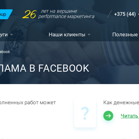
26
лет на вершине
+375 (44)
performance маркетинга
уги
Наши клиенты
Полезные
ebook
ЛАМА В FACEBOOK
олненных работ может
Как денежные 
Читать