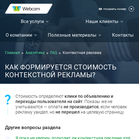
показать номер
Все услуги
Наши клиенты
О компании
Полезные материалы
Контакты
Главная
Аналитика
FAQ
Контекстная реклама
КАК ФОРМИРУЕТСЯ СТОИМОСТЬ
КОНТЕКСТНОЙ РЕКЛАМЫ?
Стоимость определяют
клики по объявлению и
переходы пользователя на сайт
. Показы же не
учитываются — оплата
не производится
, если человек
рекламу увидел, но
не перешел
на целевую страницу.
Другие вопросы раздела
Я пока не уверен, подходит ли контекстная реклама для