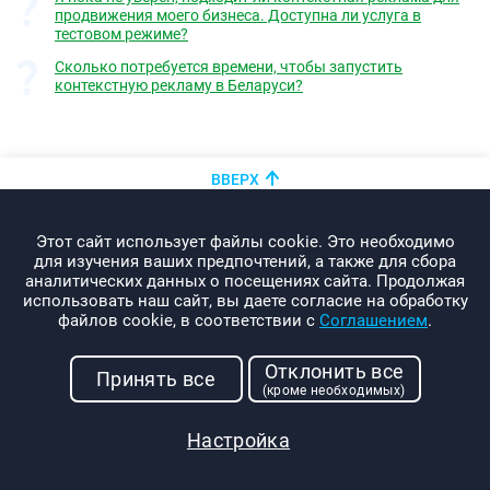
продвижения моего бизнеса. Доступна ли услуга в
тестовом режиме?
Сколько потребуется времени, чтобы запустить
контекстную рекламу в Беларуси?
ВВЕРХ
+375 (44)
показать номер
Этот сайт использует файлы cookie. Это необходимо
info@promo-webcom.by
для изучения ваших предпочтений, а также для сбора
аналитических данных о посещениях сайта. Продолжая
использовать наш сайт, вы даете согласие на обработку
файлов cookie, в соответствии с
Соглашением
.
© 2000-2026. Webcom Performance
Отклонить все
г. Минск, ул. Свердлова, 11-332
Принять все
(кроме необходимых)
УНП: 190437288
Условия использования
Настройка
Политика конфиденциальности