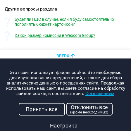
Другие вопросы раздела
Будет ли НДС в случае, если я буду самостоятельно
пополнять бюджет карточкой?
Какой размер комиссии в Webcom Group?
ВВЕРХ
+375 (44)
показать номер
Этот сайт использует файлы cookie. Это необходимо
info@promo-webcom.by
для изучения ваших предпочтений, а также для сбора
аналитических данных о посещениях сайта. Продолжая
использовать наш сайт, вы даете согласие на обработку
файлов cookie, в соответствии с
Соглашением
.
© 2000-2026. Webcom Performance
Отклонить все
г. Минск, ул. Свердлова, 11-332
Принять все
(кроме необходимых)
УНП: 190437288
Условия использования
Настройка
Политика конфиденциальности