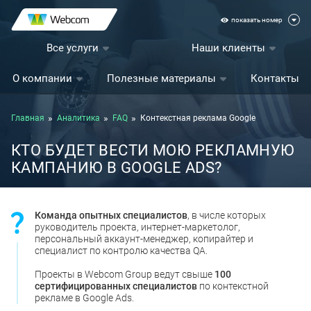
показать номер
Все услуги
Наши клиенты
О компании
Полезные материалы
Контакты
Главная
Аналитика
FAQ
Контекстная реклама Google
КТО БУДЕТ ВЕСТИ МОЮ РЕКЛАМНУЮ
КАМПАНИЮ В GOOGLE ADS?
Команда опытных специалистов
, в числе которых
руководитель проекта, интернет-маркетолог,
персональный аккаунт-менеджер, копирайтер и
специалист по контролю качества QA.
Проекты в Webcom Group ведут свыше
100
сертифицированных специалистов
по контекстной
рекламе в Google Ads.