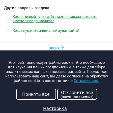
Другие вопросы раздела
Комплексный аудит сайта можно заказать только
вместе с продвижением?
Когда нужен комплексный аудит сайта?
ВВЕРХ
+375 (44)
показать номер
Этот сайт использует файлы cookie. Это необходимо
info@promo-webcom.by
для изучения ваших предпочтений, а также для сбора
аналитических данных о посещениях сайта. Продолжая
использовать наш сайт, вы даете согласие на обработку
файлов cookie, в соответствии с
Соглашением
.
© 2000-2026. Webcom Performance
Отклонить все
г. Минск, ул. Свердлова, 11-332
Принять все
(кроме необходимых)
УНП: 190437288
Условия использования
Настройка
Политика конфиденциальности