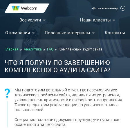
показать номер
Все услуги
Наши клиенты
О компании
Полезные материалы
Контакты
Главная
Аналитика
FAQ
Комплексный аудит сайта
ЧТО Я ПОЛУЧУ ПО ЗАВЕРШЕНИЮ
КОМПЛЕКСНОГО АУДИТА САЙТА?
Мы подготовим детальный отчет, где перечислим все
технические проблемы сайта, варианты их устранения,
указав степень критичности и очередность исправления.
Также предложим рекомендации по увеличению числа
пользователей.
Специалист составит документ вручную, учитывая все
особенности вашего сайта.