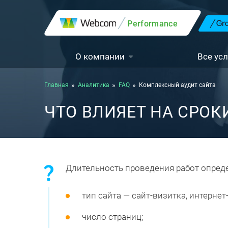
Performance
О компании
Все усл
Главная
Аналитика
FAQ
Комплексный аудит сайта
ЧТО ВЛИЯЕТ НА СРО
Длительность проведения работ опред
тип сайта — сайт-визитка, интерн
число страниц;