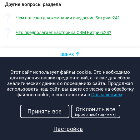
Другие вопросы раздела
Чем полезно для компании внедрение Битрикс24?
Что предполагает настройка CRM Битрикс24?
ВВЕРХ
+375 (44)
показать номер
Этот сайт использует файлы cookie. Это необходимо
info@promo-webcom.by
для изучения ваших предпочтений, а также для сбора
аналитических данных о посещениях сайта. Продолжая
использовать наш сайт, вы даете согласие на обработку
файлов cookie, в соответствии с
Соглашением
.
© 2000-2026. Webcom Performance
Отклонить все
г. Минск, ул. Свердлова, 11-332
Принять все
(кроме необходимых)
УНП: 190437288
Условия использования
Настройка
Политика конфиденциальности