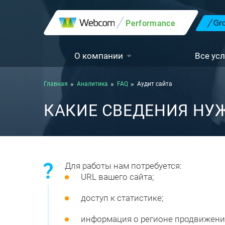
Performance
О компании
Все усл
Главная
Аналитика
FAQ
Аудит сайта
КАКИЕ СВЕДЕНИЯ НУ
Для работы нам потребуется:
URL вашего сайта;
доступ к статистике;
информация о регионе продвижени